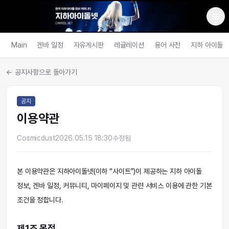
Main
겐바 일정
자유게시판
레귤레이션
용어 사전
지하 아이돌
← 공지사항으로 돌아가기
공지
이용약관
Cosmicdust
2026.05.15 18:30
수정됨
본 이용약관은 지하아이돌넷(이하 “사이트”)이 제공하는 지하 아이돌
정보, 겐바 일정, 커뮤니티, 마이페이지 및 관련 서비스 이용에 관한 기본
조건을 정합니다.
제1조 목적