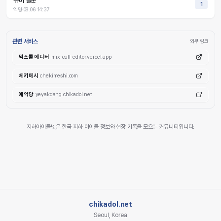
뉴비 질문
1
익명
·
08.06 14:37
관련 서비스
외부 링크
믹스콜 에디터
mix-call-editor.vercel.app
체키메시
chekimeshi.com
예약당
yeyakdang.chikadol.net
지하아이돌넷은 한국 지하 아이돌 정보와 현장 기록을 모으는 커뮤니티입니다.
chikadol.net
Seoul, Korea