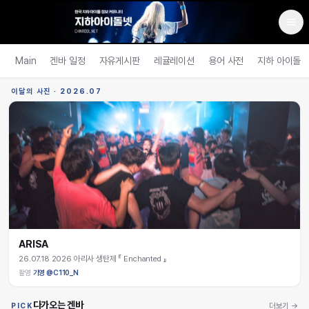
Main
겐바 일정
자유게시판
레귤레이션
용어 사전
지하 아이돌
이달의 사진 ·
2026.07
ARISA
26.07.18 2026 아리사 생탄제 『 Enchanted 』
촬영
기영 @C110_N
다가오는 겐바
PICK
더보기 →