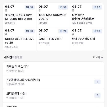
08.07
08.07
08.07
18:50
18:50
19:00
금
금
금
ずっと好きでいてね ♡
IDOL MAX SUMMER
타겟 확인.ᐟ
KIPUERU debut live
VOL.10
絶対ラブ大作戦❤︎
아틀리에홀
세토리홀
옥타바리움 라이브홀
08.07
08.07
08.07
19:00
19:20
19:30
금
금
금
SooSo ALL FREE LIVE
JAM iT FES Vol. 1
냥냥 3주년 생일 파티
vol.10
아스트라홀
아로아로홀
세티라이브홀
게시판
최근 활동
더보기 →
지하돌 하고 싶어요
익명
·
08.07 15:31
초/중 학생 그룹 모집(남부권)
1
익명
·
08.06 19:59
오디션볼때 사진
1
익명
·
08.06 18:35