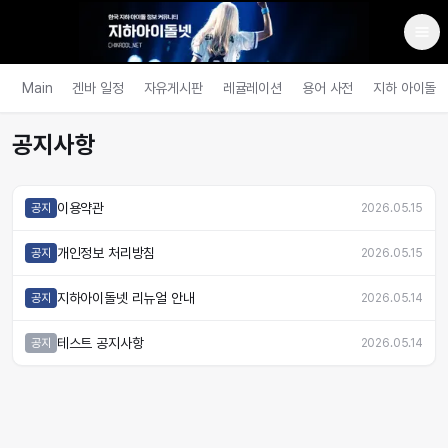
Main
겐바 일정
자유게시판
레귤레이션
용어 사전
지하 아이돌
공지사항
이용약관
공지
2026.05.15
개인정보 처리방침
공지
2026.05.15
지하아이돌넷 리뉴얼 안내
공지
2026.05.14
테스트 공지사항
공지
2026.05.14