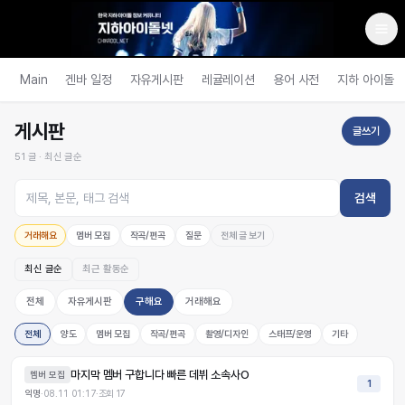
Main
겐바 일정
자유게시판
레귤레이션
용어 사전
지하 아이돌
게시판
글쓰기
51
글 ·
최신 글순
검색
거래해요
멤버 모집
작곡/편곡
질문
전체 글 보기
최신 글순
최근 활동순
전체
자유게시판
구해요
거래해요
전체
양도
멤버 모집
작곡/편곡
촬영/디자인
스태프/운영
기타
마지막 멤버 구합니다 빠른 데뷔 소속사O
멤버 모집
1
익명
·
08.11 01:17
·
조회
17