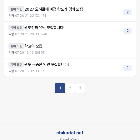
2027 오히로메 예정 왕도계 멤버 모집
멤버 모집
2
익명
·
07.26 21:22
·
조회
161
왕도전파 유닛 모집합니다!
멤버 모집
2
익명
·
07.20 21:29
·
조회
240
각코이 모집
멤버 모집
익명
·
07.20 15:13
·
조회
151
왕도 소중한 인연 모집합니다!
멤버 모집
1
익명
·
07.20 13:02
·
조회
173
1
2
3
chikadol.net
Seoul, Korea