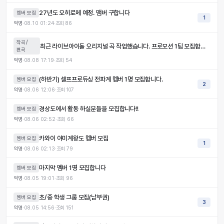
27년도 오히로메 예정. 맴버 구합니다
멤버 모집
1
익명
·
08.10 01:24
·
조회
86
작곡/
최근 라이브아이돌 오리지널 곡 작업했습니다. 프로모션 1팀 모집합니다.
편곡
익명
·
08.08 17:19
·
조회
54
(하반기) 셀프프로듀싱 전파계 멤버 1명 모집합니다.
멤버 모집
2
익명
·
08.06 12:06
·
조회
107
경상도에서 활동 하실분들을 모집합니다!!
멤버 모집
익명
·
08.06 02:52
·
조회
66
카와이 야미계왕도 멤버 모집
멤버 모집
1
익명
·
08.06 02:13
·
조회
79
마지막 멤버 1명 모집합니다
멤버 모집
익명
·
08.05 19:01
·
조회
96
초/중 학생 그룹 모집(남부권)
멤버 모집
3
익명
·
08.05 14:56
·
조회
151