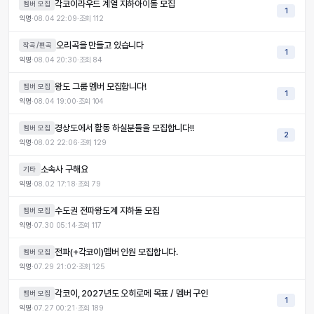
각코이라우드 계열 지하아이돌 모집
멤버 모집
1
익명
·
08.04 22:09
·
조회
112
오리곡을 만들고 있습니다
작곡/편곡
1
익명
·
08.04 20:30
·
조회
84
왕도 그룹 멤버 모집합니다!
멤버 모집
1
익명
·
08.04 19:00
·
조회
104
경상도에서 활동 하실분들을 모집합니다!!
멤버 모집
2
익명
·
08.02 22:06
·
조회
129
소속사 구해요
기타
익명
·
08.02 17:18
·
조회
79
수도권 전파왕도계 지하돌 모집
멤버 모집
익명
·
07.30 05:14
·
조회
117
전파(+각코이)멤버 인원 모집합니다.
멤버 모집
익명
·
07.29 21:02
·
조회
125
각코이, 2027년도 오히로메 목표 / 멤버 구인
멤버 모집
1
익명
·
07.27 00:21
·
조회
189