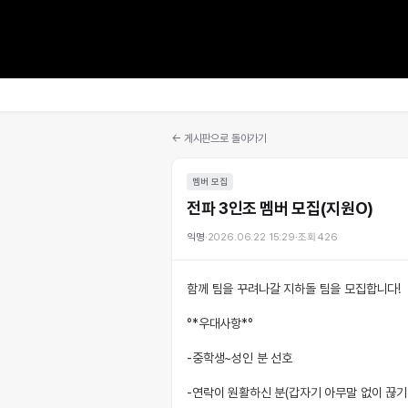
← 게시판으로 돌아가기
멤버 모집
전파 3인조 멤버 모집(지원O)
익명
·
2026.06.22 15:29
·
조회
426
함께 팀을 꾸려나갈 지하돌 팀을 모집합니다!
°*우대사항*°
-중학생~성인 분 선호
-연락이 원활하신 분(갑자기 아무말 없이 끊기