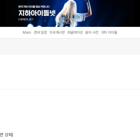
Main
겐바 일정
자유게시판
레귤레이션
용어 사전
지하 아이돌
면 강퇴)