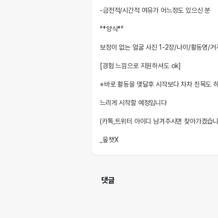
-금전적/시간적 여유가 어느정도 있으신 분
°*양식*°
보정이 없는 얼굴 사진 1-2장/나이/활동명/
[경험 느낌으로 지원하셔도 ok]
※바로 활동을 몇달후 시작보다 차차 친목도 
느리게 시작할 예정입니다
(카톡,트위터 아이디 남겨주시면 찾아가겠습니
_옾챗X
댓글