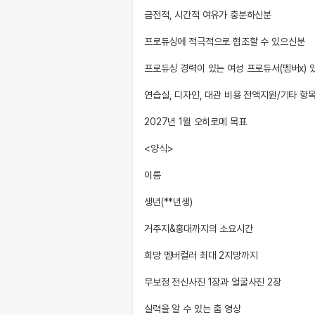
금전적, 시간적 여유가 충분하신분
프로듀싱에 적극적으로 협조할 수 있으신분
프로듀싱 경력이 있는 여성 프로듀서(멤버x)
연습실, 디자인, 대관 비용 전액지원/기타 항
2027년 1월 오히로메 목표
<양식>
이름
생년(**년생)
거주지&홍대까지의 소요시간
희망 멤버컬러 최대 2지망까지
무보정 전신사진 1장과 얼굴사진 2장
실력을 알 수 있는 춤 영상