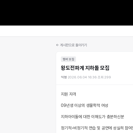
← 게시판으로 돌아가기
멤버 모집
왕도전파계 지하돌 모집
익명
·
2026.06.04 16:36
·
조회
299
지원 자격
09년생 이상의 생물학적 여성
지하아이돌에 대한 이해도가 충분하신분
정기적•비정기적 연습 및 공연에 성실히 참여