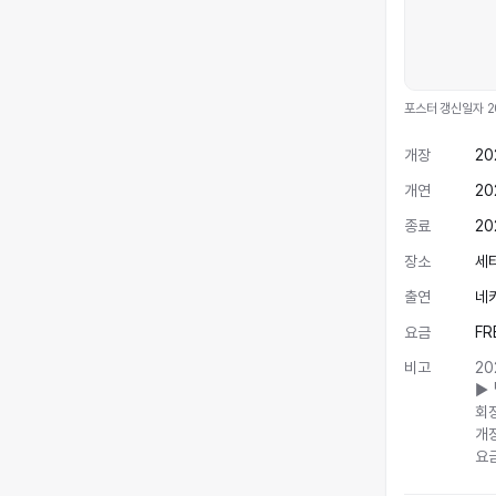
포스터 갱신일자
2
개장
20
개연
20
종료
20
장소
세
출연
네
요금
FR
비고
20
▶️
회장
개장
요금