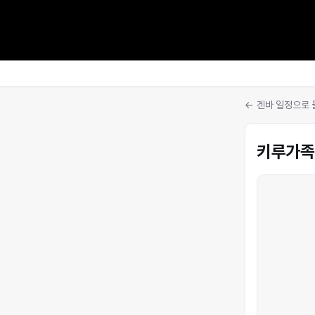
← 겐바 일정으로
키루가족 