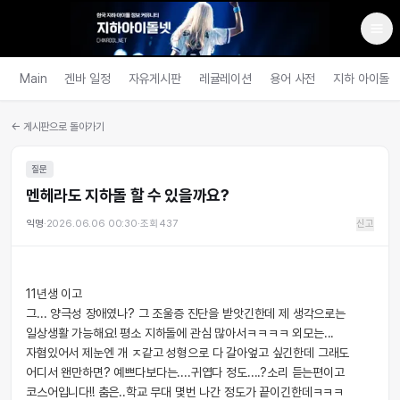
Main
겐바 일정
자유게시판
레귤레이션
용어 사전
지하 아이돌
← 게시판으로 돌아가기
질문
멘헤라도 지하돌 할 수 있을까요?
익명
·
2026.06.06 00:30
·
조회
437
신고
11년생 이고
그... 양극성 장애였나? 그 조울증 진단을 받앗긴한데 제 생각으로는
일상생활 가능해요! 평소 지하돌에 관심 많아서ㅋㅋㅋㅋ 외모는...
자혐있어서 제눈엔 개 ㅈ같고 성형으로 다 갈아엎고 싶긴한데 그래도
어디서 왠만하면? 예쁘다보다는....귀엽다 정도....?소리 듣는편이고
코스어입니다!! 춤은..학교 무대 몇번 나간 정도가 끝이긴한데ㅋㅋㅋ