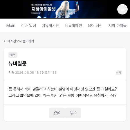
Main
겐바 일정
자유게시판
레귤레이션
용어 사전
지하 아이돌
← 게시판으로 돌아가기
질문
뉴비질문
익명
·
2026.06.08 18:59
·
조회
155
삭제
폼 통해서 숙제 맡길려고 하는데 설명이 이것저것 있으면 좀 그럴까요?
그리고 밥먹을때 같이 찍는 체키..? 는 보통 어떤식으로 요청하시나요?
0
0