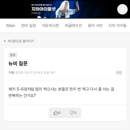
Main
겐바 일정
자유게시판
레귤레이션
용어 사전
지하 아이돌
← 게시판으로 돌아가기
잡담
뉴비 질문
익명
·
2026.06.01 01:42
·
조회
181
삭제
체키 5~6장처럼 많이 찍으시는 분들은 한두 번 찍고 다시 줄 서는 걸
반복하는 건가요?
0
0