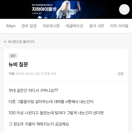
Main
겐바 일정
자유게시판
레귤레이션
용어 사전
지하 아이돌
← 게시판으로 돌아가기
질문
뉴비 질문
익명
·
2026.06.02 20:11
·
조회
132
삭제
무대 같은건 어디서 구하나요??
다른 그룹들이랑 같이하는데 대여를 n빵해서 내는건지
100 이상 나온다고 들었는데 팀마다 그렇게 내는건지 낸다면
그 정도의 지출이 채워지는지 궁금해요