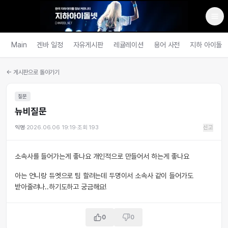
Main
겐바 일정
자유게시판
레귤레이션
용어 사전
지하 아이돌
← 게시판으로 돌아가기
질문
뉴비질문
익명
·
2026.06.06 19:19
·
조회
193
신고
소속사를 들어가는게 좋나요 개인적으로 만들어서 하는게 좋나요
아는 언니랑 듀엣으로 팀 할려는데 두명이서 소속사 같이 들어가도
받아줄려나..하기도하고 궁금해요!
0
0