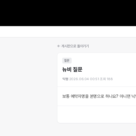
← 게시판으로 돌아가기
질문
뉴비 질문
익명
·
2026.06.04 00:51
·
조회
188
보통 예약자명을 본명으로 하나요? 아니면 닉