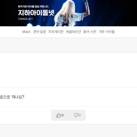
Main
겐바 일정
자유게시판
레귤레이션
용어 사전
지하 아이돌
넴으로 적나요?
0
0