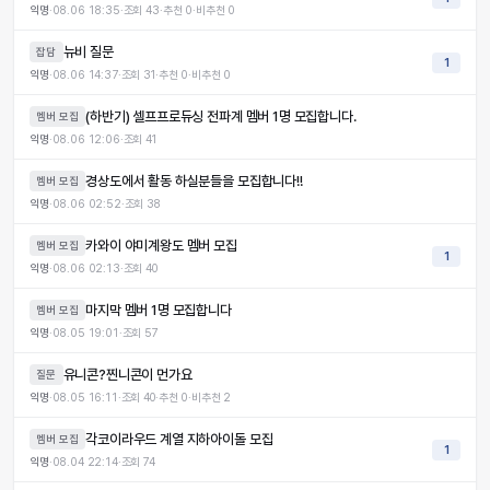
익명
·
08.06 18:35
·
조회
43
·
추천
0
·
비추천
0
뉴비 질문
잡담
1
익명
·
08.06 14:37
·
조회
31
·
추천
0
·
비추천
0
(하반기) 셀프프로듀싱 전파계 멤버 1명 모집합니다.
멤버 모집
익명
·
08.06 12:06
·
조회
41
경상도에서 활동 하실분들을 모집합니다!!
멤버 모집
익명
·
08.06 02:52
·
조회
38
카와이 야미계왕도 멤버 모집
멤버 모집
1
익명
·
08.06 02:13
·
조회
40
마지막 멤버 1명 모집합니다
멤버 모집
익명
·
08.05 19:01
·
조회
57
유니콘?찐니콘이 먼가요
질문
익명
·
08.05 16:11
·
조회
40
·
추천
0
·
비추천
2
각코이라우드 계열 지하아이돌 모집
멤버 모집
1
익명
·
08.04 22:14
·
조회
74