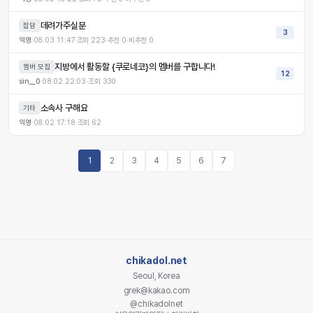
데려가주실분
잡담
3
익명
·
08.03 11:47
·
조회
223
·
추천
0
·
비추천
0
지방에서 활동할 {쿠로네코}의 멤버를 구합니다!
멤버 모집
12
sin__0
·
08.02 22:03
·
조회
330
소속사 구해요
기타
익명
·
08.02 17:18
·
조회
62
1
2
3
4
5
6
7
chikadol.net
Seoul, Korea
grek@kakao.com
@chikadolnet