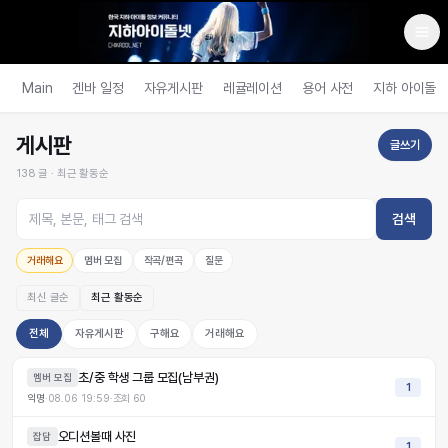
Main
겐바 일정
자유게시판
레귤레이션
용어 사전
지하 아이돌
게시판
글쓰기
138
글 ·
최근 활동순
검색
거래해요
멤버 모집
작곡/편곡
질문
최신 글순
최근 활동순
전체
자유게시판
구해요
거래해요
초/중 학생 그룹 모집(남부권)
멤버 모집
1
익명
·
08.06 19:59
·
조회
60
오디션볼때 사진
잡담
1