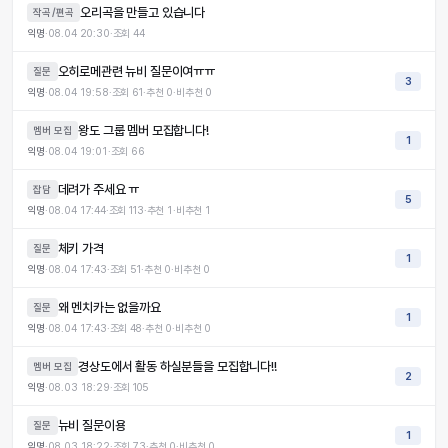
오리곡을 만들고 있습니다
작곡/편곡
익명
·
08.04 20:30
·
조회
44
오히로메관련 뉴비 질문이여ㅠㅠ
질문
3
익명
·
08.04 19:58
·
조회
61
·
추천
0
·
비추천
0
왕도 그룹 멤버 모집합니다!
멤버 모집
1
익명
·
08.04 19:01
·
조회
66
데려가 주세요 ㅠ
잡담
5
익명
·
08.04 17:44
·
조회
113
·
추천
1
·
비추천
1
체키 가격
질문
1
익명
·
08.04 17:43
·
조회
51
·
추천
0
·
비추천
0
왜 멘치카는 없을까요
질문
1
익명
·
08.04 17:43
·
조회
48
·
추천
0
·
비추천
0
경상도에서 활동 하실분들을 모집합니다!!
멤버 모집
2
익명
·
08.03 18:29
·
조회
105
뉴비 질문이용
질문
1
익명
·
08.03 18:22
·
조회
73
·
추천
0
·
비추천
0