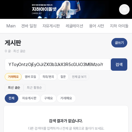
Main
겐바 일정
자유게시판
레귤레이션
용어 사전
지하 아이돌
게시판
글쓰기
0
글 ·
최신 글순
검색
거래해요
멤버 모집
작곡/편곡
질문
전체 글 보기
최신 글순
최근 활동순
전체
자유게시판
구해요
거래해요
검색 결과가 없습니다.
다른 검색어를 입력하거나 전체 글 목록으로 돌아가 보세요.