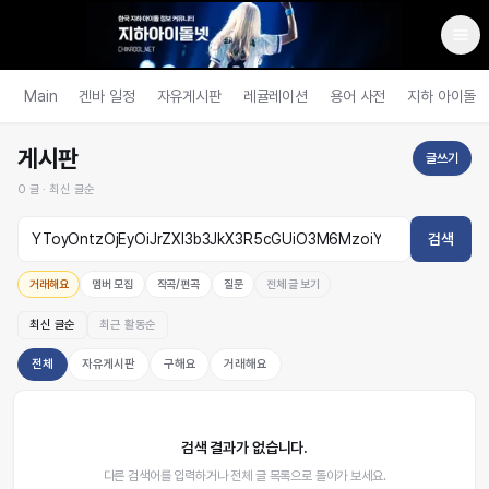
Main
겐바 일정
자유게시판
레귤레이션
용어 사전
지하 아이돌
게시판
글쓰기
0
글 ·
최신 글순
검색
거래해요
멤버 모집
작곡/편곡
질문
전체 글 보기
최신 글순
최근 활동순
전체
자유게시판
구해요
거래해요
검색 결과가 없습니다.
다른 검색어를 입력하거나 전체 글 목록으로 돌아가 보세요.