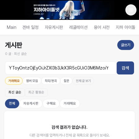
Main
겐바 일정
자유게시판
레귤레이션
용어 사전
지하 아이돌
게시판
글쓰기
0
글 ·
최신 글순
검색
거래해요
멤버 모집
작곡/편곡
질문
전체 글 보기
최신 글순
최근 활동순
전체
자유게시판
구해요
거래해요
검색 결과가 없습니다.
다른 검색어를 입력하거나 전체 글 목록으로 돌아가 보세요.