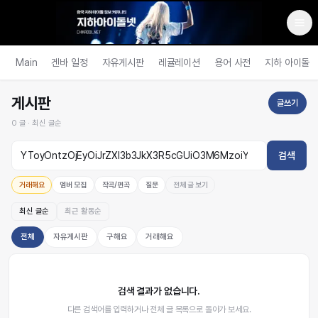
Main
겐바 일정
자유게시판
레귤레이션
용어 사전
지하 아이돌
게시판
글쓰기
0
글 ·
최신 글순
검색
거래해요
멤버 모집
작곡/편곡
질문
전체 글 보기
최신 글순
최근 활동순
전체
자유게시판
구해요
거래해요
검색 결과가 없습니다.
다른 검색어를 입력하거나 전체 글 목록으로 돌아가 보세요.