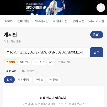
Main
겐바 일정
자유게시판
레귤레이션
용어 사전
지하 아이돌
게시판
글쓰기
0
글 ·
최신 글순
검색
거래해요
멤버 모집
작곡/편곡
질문
전체 글 보기
최신 글순
최근 활동순
전체
자유게시판
구해요
거래해요
검색 결과가 없습니다.
다른 검색어를 입력하거나 전체 글 목록으로 돌아가 보세요.