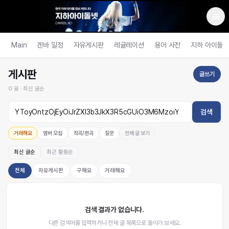
Main
겐바 일정
자유게시판
레귤레이션
용어 사전
지하 아이돌
게시판
글쓰기
0
글 ·
최신 글순
검색
거래해요
멤버 모집
작곡/편곡
질문
전체 글 보기
최신 글순
최근 활동순
전체
자유게시판
구해요
거래해요
검색 결과가 없습니다.
다른 검색어를 입력하거나 전체 글 목록으로 돌아가 보세요.