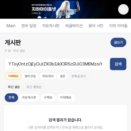
Main
겐바 일정
자유게시판
레귤레이션
용어 사전
지하 아이돌
게시판
글쓰기
0
글 ·
최신 글순
검색
거래해요
멤버 모집
작곡/편곡
질문
전체 글 보기
최신 글순
최근 활동순
전체
자유게시판
구해요
거래해요
검색 결과가 없습니다.
다른 검색어를 입력하거나 전체 글 목록으로 돌아가 보세요.