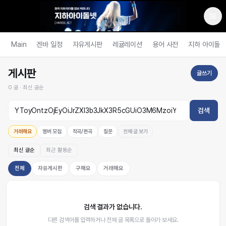
Main
겐바 일정
자유게시판
레귤레이션
용어 사전
지하 아이돌
게시판
글쓰기
0
글 ·
최신 글순
검색
거래해요
멤버 모집
작곡/편곡
질문
전체 글 보기
최신 글순
최근 활동순
전체
자유게시판
구해요
거래해요
검색 결과가 없습니다.
다른 검색어를 입력하거나 전체 글 목록으로 돌아가 보세요.