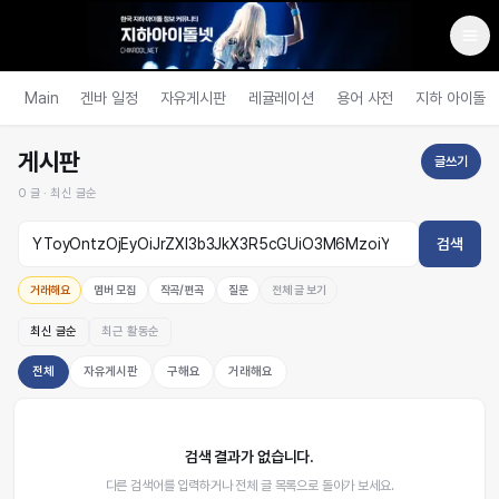
Main
겐바 일정
자유게시판
레귤레이션
용어 사전
지하 아이돌
게시판
글쓰기
0
글 ·
최신 글순
검색
거래해요
멤버 모집
작곡/편곡
질문
전체 글 보기
최신 글순
최근 활동순
전체
자유게시판
구해요
거래해요
검색 결과가 없습니다.
다른 검색어를 입력하거나 전체 글 목록으로 돌아가 보세요.