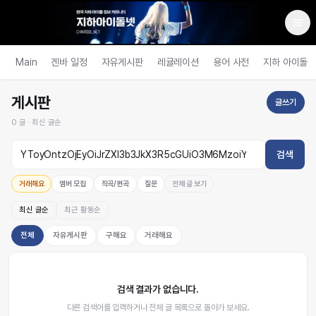
Main
겐바 일정
자유게시판
레귤레이션
용어 사전
지하 아이돌
게시판
글쓰기
0
글 ·
최신 글순
검색
거래해요
멤버 모집
작곡/편곡
질문
전체 글 보기
최신 글순
최근 활동순
전체
자유게시판
구해요
거래해요
검색 결과가 없습니다.
다른 검색어를 입력하거나 전체 글 목록으로 돌아가 보세요.