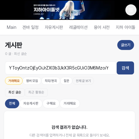
Main
겐바 일정
자유게시판
레귤레이션
용어 사전
지하 아이돌
게시판
글쓰기
0
글 ·
최신 글순
검색
거래해요
멤버 모집
작곡/편곡
질문
전체 글 보기
최신 글순
최근 활동순
전체
자유게시판
구해요
거래해요
검색 결과가 없습니다.
다른 검색어를 입력하거나 전체 글 목록으로 돌아가 보세요.