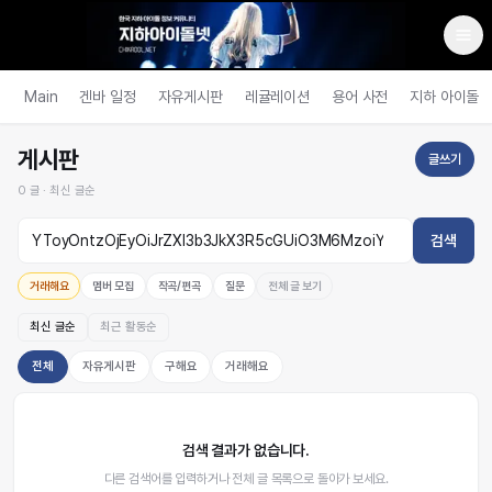
Main
겐바 일정
자유게시판
레귤레이션
용어 사전
지하 아이돌
게시판
글쓰기
0
글 ·
최신 글순
검색
거래해요
멤버 모집
작곡/편곡
질문
전체 글 보기
최신 글순
최근 활동순
전체
자유게시판
구해요
거래해요
검색 결과가 없습니다.
다른 검색어를 입력하거나 전체 글 목록으로 돌아가 보세요.