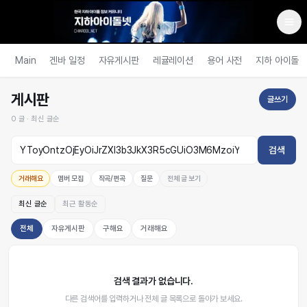
Main
겐바 일정
자유게시판
레귤레이션
용어 사전
지하 아이돌
게시판
글쓰기
0
글 ·
최신 글순
검색
거래해요
멤버 모집
작곡/편곡
질문
전체 글 보기
최신 글순
최근 활동순
전체
자유게시판
구해요
거래해요
검색 결과가 없습니다.
다른 검색어를 입력하거나 전체 글 목록으로 돌아가 보세요.