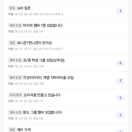
뉴비 질문
잡담
1
익명
·
08.06 00:16
·
조회
50
·
추천
0
·
비추천
0
마지막 멤버 1명 모집합니다
멤버 모집
익명
·
08.05 19:01
·
조회
94
유니콘?찐니콘이 먼가요
질문
익명
·
08.05 16:11
·
조회
68
·
추천
0
·
비추천
2
초/중 학생 그룹 모집(남부권)
멤버 모집
3
익명
·
08.05 14:56
·
조회
138
각코이라우드 계열 지하아이돌 모집
멤버 모집
1
익명
·
08.04 22:09
·
조회
106
오리곡을 만들고 있습니다
작곡/편곡
1
익명
·
08.04 20:30
·
조회
79
왕도 그룹 멤버 모집합니다!
멤버 모집
1
익명
·
08.04 19:00
·
조회
100
체키 가격
질문