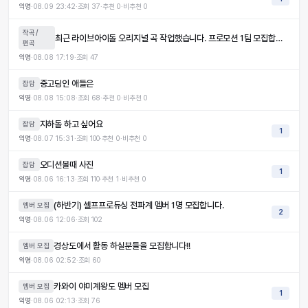
익명
·
08.09 23:42
·
조회
37
·
추천
0
·
비추천
0
작곡/
최근 라이브아이돌 오리지널 곡 작업했습니다. 프로모션 1팀 모집합니다.
편곡
익명
·
08.08 17:19
·
조회
47
중고딩인 애들은
잡담
익명
·
08.08 15:08
·
조회
68
·
추천
0
·
비추천
0
지하돌 하고 싶어요
잡담
1
익명
·
08.07 15:31
·
조회
100
·
추천
0
·
비추천
0
오디션볼때 사진
잡담
1
익명
·
08.06 16:13
·
조회
110
·
추천
1
·
비추천
0
(하반기) 셀프프로듀싱 전파계 멤버 1명 모집합니다.
멤버 모집
2
익명
·
08.06 12:06
·
조회
102
경상도에서 활동 하실분들을 모집합니다!!
멤버 모집
익명
·
08.06 02:52
·
조회
60
카와이 야미계왕도 멤버 모집
멤버 모집
1
익명
·
08.06 02:13
·
조회
76