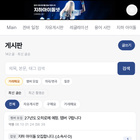
Main
겐바 일정
자유게시판
레귤레이션
용어 사전
지하 아이돌
게시판
글쓰기
142
글 ·
최신 글순
검색
거래해요
멤버 모집
작곡/편곡
질문
최신 글순
최근 활동순
전체
자유게시판
구해요
거래해요
27년도 오히로메 예정. 맴버 구합니다
멤버 모집
익명
·
08.10 01:24
·
조회
36
지하 아이돌 모집합니다. (소속사 O)
잡담
1