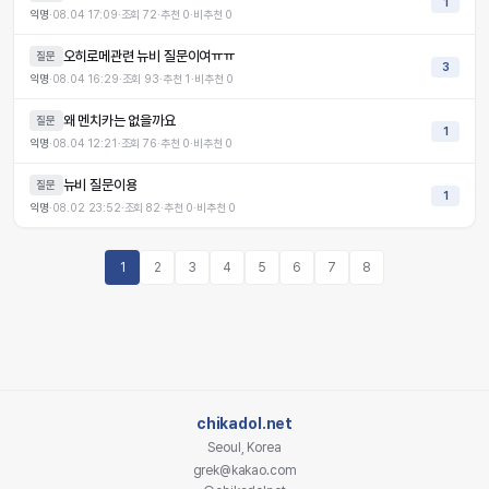
1
익명
·
08.04 17:09
·
조회
72
·
추천
0
·
비추천
0
오히로메관련 뉴비 질문이여ㅠㅠ
질문
3
익명
·
08.04 16:29
·
조회
93
·
추천
1
·
비추천
0
왜 멘치카는 없을까요
질문
1
익명
·
08.04 12:21
·
조회
76
·
추천
0
·
비추천
0
뉴비 질문이용
질문
1
익명
·
08.02 23:52
·
조회
82
·
추천
0
·
비추천
0
1
2
3
4
5
6
7
8
chikadol.net
Seoul, Korea
grek@kakao.com