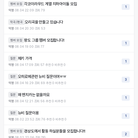
각코이라우드 계열 지하아이돌 모집
멤버 모집
1
익명
·
08.04 22:09
·
조회
79
오리곡을 만들고 있습니다
작곡/편곡
익명
·
08.04 20:30
·
조회
53
왕도 그룹 멤버 모집합니다!
멤버 모집
1
익명
·
08.04 19:00
·
조회
77
체키 가격
질문
1
익명
·
08.04 17:09
·
조회
57
·
추천
0
·
비추천
0
오히로메관련 뉴비 질문이여ㅠㅠ
질문
3
익명
·
08.04 16:29
·
조회
69
·
추천
0
·
비추천
0
왜 멘치카는 없을까요
질문
1
익명
·
08.04 12:21
·
조회
56
·
추천
0
·
비추천
0
뉴비 질문이용
질문
1
익명
·
08.02 23:52
·
조회
76
·
추천
0
·
비추천
0
경상도에서 활동 하실분들을 모집합니다!!
멤버 모집
2
익명
·
08.02 22:06
·
조회
110