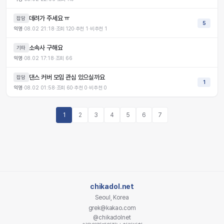
데려가 주세요 ㅠ
잡담
5
익명
·
08.02 21:18
·
조회
120
·
추천
1
·
비추천
1
소속사 구해요
기타
익명
·
08.02 17:18
·
조회
66
댄스 커버 모임 관심 있으실까요
잡담
1
익명
·
08.02 01:58
·
조회
60
·
추천
0
·
비추천
0
1
2
3
4
5
6
7
chikadol.net
Seoul, Korea
grek@kakao.com
@chikadolnet