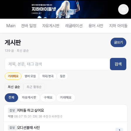
Main
겐바 일정
자유게시판
레귤레이션
용어 사전
지하 아이돌
게시판
글쓰기
139
글 ·
최신 글순
검색
거래해요
멤버 모집
작곡/편곡
질문
최신 글순
최근 활동순
전체
자유게시판
구해요
거래해요
지하돌 하고 싶어요
잡담
익명
·
08.07 15:31
·
조회
38
·
추천
0
·
비추천
0
오디션볼때 사진
잡담
1