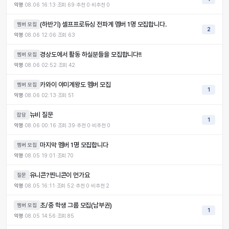
익명
·
08.06 16:13
·
조회
69
·
추천
0
·
비추천
0
(하반기) 셀프프로듀싱 전파계 멤버 1명 모집합니다.
멤버 모집
2
익명
·
08.06 12:06
·
조회
63
경상도에서 활동 하실분들을 모집합니다!!
멤버 모집
익명
·
08.06 02:52
·
조회
42
카와이 야미계왕도 멤버 모집
멤버 모집
1
익명
·
08.06 02:13
·
조회
51
뉴비 질문
잡담
1
익명
·
08.06 00:16
·
조회
39
·
추천
0
·
비추천
0
마지막 멤버 1명 모집합니다
멤버 모집
익명
·
08.05 19:01
·
조회
70
유니콘?찐니콘이 먼가요
질문
익명
·
08.05 16:11
·
조회
52
·
추천
0
·
비추천
2
초/중 학생 그룹 모집(남부권)
멤버 모집
1
익명
·
08.05 14:56
·
조회
85