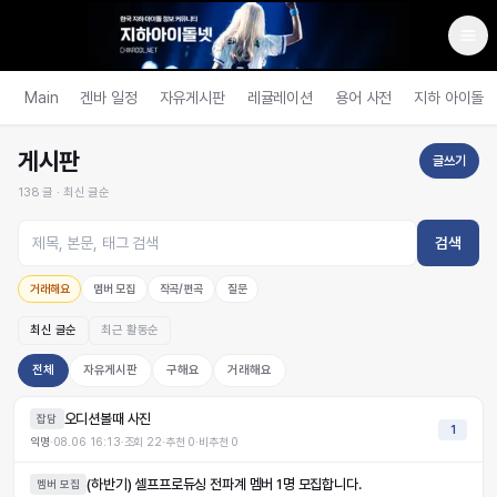
Main
겐바 일정
자유게시판
레귤레이션
용어 사전
지하 아이돌
게시판
글쓰기
138
글 ·
최신 글순
검색
거래해요
멤버 모집
작곡/편곡
질문
최신 글순
최근 활동순
전체
자유게시판
구해요
거래해요
오디션볼때 사진
잡담
1
익명
·
08.06 16:13
·
조회
22
·
추천
0
·
비추천
0
(하반기) 셀프프로듀싱 전파계 멤버 1명 모집합니다.
멤버 모집