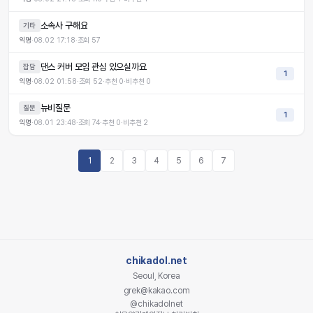
소속사 구해요
기타
익명
·
08.02 17:18
·
조회
57
댄스 커버 모임 관심 있으실까요
잡담
1
익명
·
08.02 01:58
·
조회
52
·
추천
0
·
비추천
0
뉴비질문
질문
1
익명
·
08.01 23:48
·
조회
74
·
추천
0
·
비추천
2
1
2
3
4
5
6
7
chikadol.net
Seoul, Korea
grek@kakao.com
@chikadolnet