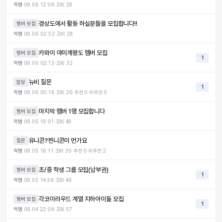
익명
·
08.06 12:06
·
조회
28
경상도에서 활동 하실분들을 모집합니다!!
멤버 모집
익명
·
08.06 02:52
·
조회
28
카와이 야미계왕도 멤버 모집
멤버 모집
1
익명
·
08.06 02:13
·
조회
32
뉴비 질문
잡담
1
익명
·
08.06 00:16
·
조회
26
·
추천
0
·
비추천
0
마지막 멤버 1명 모집합니다
멤버 모집
익명
·
08.05 19:01
·
조회
48
유니콘?찐니콘이 먼가요
질문
익명
·
08.05 16:11
·
조회
35
·
추천
0
·
비추천
2
초/중 학생 그룹 모집(남부권)
멤버 모집
1
익명
·
08.05 14:56
·
조회
46
각코이라우드 계열 지하아이돌 모집
멤버 모집
1
익명
·
08.04 22:09
·
조회
57