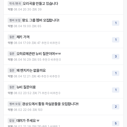
오리곡을 만들고 있습니다
작곡/편곡
익명
·
08.04 20:30
·
조회
39
왕도 그룹 멤버 모집합니다!
멤버 모집
1
익명
·
08.04 19:00
·
조회
65
체키 가격
질문
1
익명
·
08.04 17:09
·
조회
47
·
추천
0
·
비추천
0
오히로메관련 뉴비 질문이여ㅠㅠ
질문
3
익명
·
08.04 16:29
·
조회
55
·
추천
0
·
비추천
0
왜 멘치카는 없을까요
질문
1
익명
·
08.04 12:21
·
조회
40
·
추천
0
·
비추천
0
뉴비 질문이용
질문
1
익명
·
08.02 23:52
·
조회
71
·
추천
0
·
비추천
0
경상도에서 활동 하실분들을 모집합니다!!
멤버 모집
2
익명
·
08.02 22:06
·
조회
103
데려가 주세요 ㅠ
잡담
5
익명
·
08.02 21:18
·
조회
110
·
추천
1
·
비추천
1