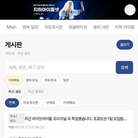
Main
겐바 일정
자유게시판
레귤레이션
용어 사전
지하 아이돌
게시판
글쓰기
140
글 ·
최신 글순
검색
거래해요
멤버 모집
작곡/편곡
질문
최신 글순
최근 활동순
전체
자유게시판
구해요
거래해요
작곡/
최근 라이브아이돌 오리지널 곡 작업했습니다. 프로모션 1팀 모집합니다.
편곡
익명
·
08.08 17:19
·
조회
22