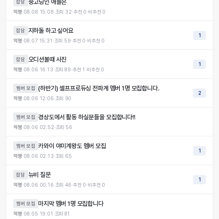
중고딩인 애들은
잡담
익명
·
08.08 15:08
·
조회
32
·
추천
0
·
비추천
0
지하돌 하고 싶어요
잡담
1
익명
·
08.07 15:31
·
조회
59
·
추천
0
·
비추천
0
오디션볼때 사진
잡담
1
익명
·
08.06 16:13
·
조회
89
·
추천
1
·
비추천
0
(하반기) 셀프프로듀싱 전파계 멤버 1명 모집합니다.
멤버 모집
2
익명
·
08.06 12:06
·
조회
90
경상도에서 활동 하실분들을 모집합니다!!
멤버 모집
익명
·
08.06 02:52
·
조회
56
카와이 야미계왕도 멤버 모집
멤버 모집
1
익명
·
08.06 02:13
·
조회
65
뉴비 질문
잡담
1
익명
·
08.06 00:16
·
조회
46
·
추천
0
·
비추천
0
마지막 멤버 1명 모집합니다
멤버 모집
익명
·
08.05 19:01
·
조회
81