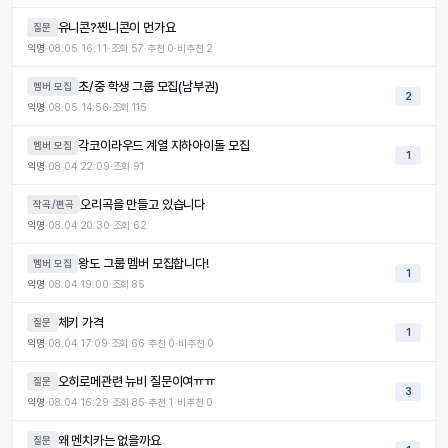
유니콘?찐니콘이 먼가요
질문
익명
·
08.05 16:11
·
조회
57
·
추천
0
·
비추천
2
초/중 학생 그룹 모집(남부권)
멤버 모집
2
익명
·
08.05 14:56
·
조회
115
각코이라우드 계열 지하아이돌 모집
멤버 모집
1
익명
·
08.04 22:09
·
조회
91
오리곡을 만들고 있습니다
작곡/편곡
익명
·
08.04 20:30
·
조회
62
왕도 그룹 멤버 모집합니다!
멤버 모집
1
익명
·
08.04 19:00
·
조회
85
체키 가격
질문
1
익명
·
08.04 17:09
·
조회
66
·
추천
0
·
비추천
0
오히로메관련 뉴비 질문이여ㅠㅠ
질문
3
익명
·
08.04 16:29
·
조회
85
·
추천
1
·
비추천
0
왜 멘치카는 없을까요
질문