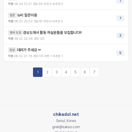
1
익명
·
08.04 12:21
·
조회
66
·
추천
0
·
비추천
0
뉴비 질문이용
질문
1
익명
·
08.02 23:52
·
조회
81
·
추천
0
·
비추천
0
경상도에서 활동 하실분들을 모집합니다!!
멤버 모집
2
익명
·
08.02 22:06
·
조회
120
데려가 주세요 ㅠ
잡담
5
익명
·
08.02 21:18
·
조회
131
·
추천
1
·
비추천
1
1
2
3
4
5
6
7
chikadol.net
Seoul, Korea
grek@kakao.com