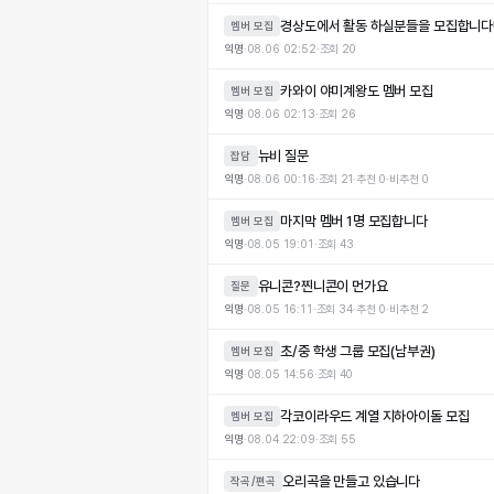
경상도에서 활동 하실분들을 모집합니다!
멤버 모집
익명
·
08.06 02:52
·
조회
20
카와이 야미계왕도 멤버 모집
멤버 모집
익명
·
08.06 02:13
·
조회
26
뉴비 질문
잡담
익명
·
08.06 00:16
·
조회
21
·
추천
0
·
비추천
0
마지막 멤버 1명 모집합니다
멤버 모집
익명
·
08.05 19:01
·
조회
43
유니콘?찐니콘이 먼가요
질문
익명
·
08.05 16:11
·
조회
34
·
추천
0
·
비추천
2
초/중 학생 그룹 모집(남부권)
멤버 모집
익명
·
08.05 14:56
·
조회
40
각코이라우드 계열 지하아이돌 모집
멤버 모집
익명
·
08.04 22:09
·
조회
55
오리곡을 만들고 있습니다
작곡/편곡