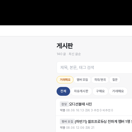
게시판
140
글 ·
최신 글순
거래해요
멤버 모집
작곡/편곡
질문
전체
자유게시판
구해요
거래해요
오디션볼때 사진
잡담
익명
·
08.06 16:13
·
조회
3
·
추천
0
·
비추천
0
(하반기) 셀프프로듀싱 전파계 멤버 1명
멤버 모집
익명
·
08.06 12:06
·
조회
21