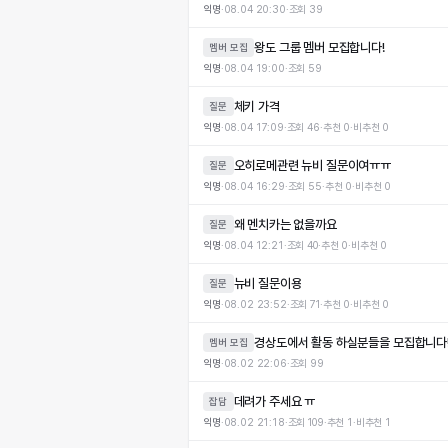
익명
·
08.04 20:30
·
조회
39
왕도 그룹 멤버 모집합니다!
멤버 모집
익명
·
08.04 19:00
·
조회
59
체키 가격
질문
익명
·
08.04 17:09
·
조회
46
·
추천
0
·
비추천
0
오히로메관련 뉴비 질문이여ㅠㅠ
질문
익명
·
08.04 16:29
·
조회
55
·
추천
0
·
비추천
0
왜 멘치카는 없을까요
질문
익명
·
08.04 12:21
·
조회
40
·
추천
0
·
비추천
0
뉴비 질문이용
질문
익명
·
08.02 23:52
·
조회
71
·
추천
0
·
비추천
0
경상도에서 활동 하실분들을 모집합니다!
멤버 모집
익명
·
08.02 22:06
·
조회
99
데려가 주세요 ㅠ
잡담
익명
·
08.02 21:18
·
조회
109
·
추천
1
·
비추천
1