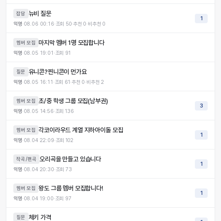
뉴비 질문
잡담
1
익명
·
08.06 00:16
·
조회
50
·
추천
0
·
비추천
0
마지막 멤버 1명 모집합니다
멤버 모집
익명
·
08.05 19:01
·
조회
91
유니콘?찐니콘이 먼가요
질문
익명
·
08.05 16:11
·
조회
61
·
추천
0
·
비추천
2
초/중 학생 그룹 모집(남부권)
멤버 모집
3
익명
·
08.05 14:56
·
조회
136
각코이라우드 계열 지하아이돌 모집
멤버 모집
1
익명
·
08.04 22:09
·
조회
102
오리곡을 만들고 있습니다
작곡/편곡
1
익명
·
08.04 20:30
·
조회
73
왕도 그룹 멤버 모집합니다!
멤버 모집
1
익명
·
08.04 19:00
·
조회
97
체키 가격
질문