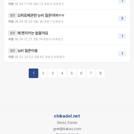
1
익명
·
08.04 17:09
·
조회
72
·
추천
0
·
비추천
0
오히로메관련 뉴비 질문이여ㅠㅠ
질문
3
익명
·
08.04 16:29
·
조회
90
·
추천
1
·
비추천
0
왜 멘치카는 없을까요
질문
1
익명
·
08.04 12:21
·
조회
74
·
추천
0
·
비추천
0
뉴비 질문이용
질문
1
익명
·
08.02 23:52
·
조회
82
·
추천
0
·
비추천
0
1
2
3
4
5
6
7
8
chikadol.net
Seoul, Korea
grek@kakao.com