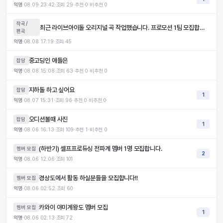
익명
·
08.09 23:42
·
조회
29
·
추천
0
·
비추천
0
작곡/
최근 라이브아이돌 오리지널 곡 작업했습니다. 프로모션 1팀 모집합니다.
편곡
익명
·
08.08 17:19
·
조회
45
중고딩인 애들은
잡담
익명
·
08.08 15:08
·
조회
63
·
추천
0
·
비추천
0
지하돌 하고 싶어요
잡담
1
익명
·
08.07 15:31
·
조회
96
·
추천
0
·
비추천
0
오디션볼때 사진
잡담
1
익명
·
08.06 16:13
·
조회
109
·
추천
1
·
비추천
0
(하반기) 셀프프로듀싱 전파계 멤버 1명 모집합니다.
멤버 모집
2
익명
·
08.06 12:06
·
조회
101
경상도에서 활동 하실분들을 모집합니다!!
멤버 모집
익명
·
08.06 02:52
·
조회
60
카와이 야미계왕도 멤버 모집
멤버 모집
1
익명
·
08.06 02:13
·
조회
72