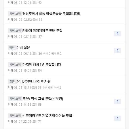
익명
·
08.06 12:06
·
조회
40
경상도에서 활동 하실분들을 모집합니다!!
멤버 모집
익명
·
08.06 02:52
·
조회
36
카와이 야미계왕도 멤버 모집
멤버 모집
1
익명
·
08.06 02:13
·
조회
37
뉴비 질문
잡담
1
익명
·
08.06 00:16
·
조회
30
·
추천
0
·
비추천
0
마지막 멤버 1명 모집합니다
멤버 모집
익명
·
08.05 19:01
·
조회
54
유니콘?찐니콘이 먼가요
질문
익명
·
08.05 16:11
·
조회
38
·
추천
0
·
비추천
2
초/중 학생 그룹 모집(남부권)
멤버 모집
1
익명
·
08.05 14:56
·
조회
58
각코이라우드 계열 지하아이돌 모집
멤버 모집
1
익명
·
08.04 22:09
·
조회
71