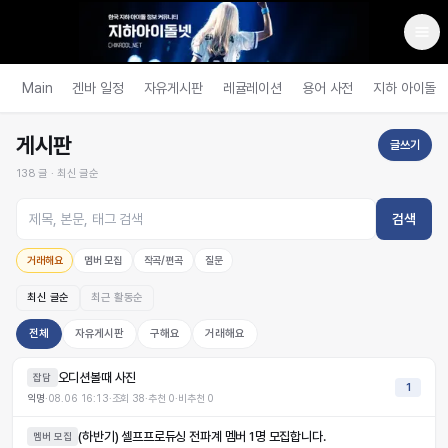
Main
겐바 일정
자유게시판
레귤레이션
용어 사전
지하 아이돌
게시판
글쓰기
138
글 ·
최신 글순
검색
거래해요
멤버 모집
작곡/편곡
질문
최신 글순
최근 활동순
전체
자유게시판
구해요
거래해요
오디션볼때 사진
잡담
1
익명
·
08.06 16:13
·
조회
38
·
추천
0
·
비추천
0
(하반기) 셀프프로듀싱 전파계 멤버 1명 모집합니다.
멤버 모집