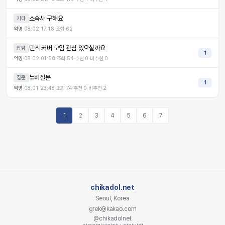
소속사 구해요
기타
익명
·
08.02 17:18
·
조회
62
댄스 커버 모임 관심 있으실까요
잡담
1
익명
·
08.02 01:58
·
조회
54
·
추천
0
·
비추천
0
뉴비질문
질문
1
익명
·
08.01 23:48
·
조회
74
·
추천
0
·
비추천
2
1
2
3
4
5
6
7
chikadol.net
Seoul, Korea
grek@kakao.com
@chikadolnet