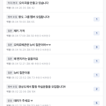
오리곡을 만들고 있습니다
작곡/편곡
익명
·
08.04 20:30
·
조회
42
왕도 그룹 멤버 모집합니다!
멤버 모집
1
익명
·
08.04 19:00
·
조회
65
체키 가격
질문
1
익명
·
08.04 17:09
·
조회
50
·
추천
0
·
비추천
0
오히로메관련 뉴비 질문이여ㅠㅠ
질문
3
익명
·
08.04 16:29
·
조회
59
·
추천
0
·
비추천
0
왜 멘치카는 없을까요
질문
1
익명
·
08.04 12:21
·
조회
48
·
추천
0
·
비추천
0
뉴비 질문이용
질문
1
익명
·
08.02 23:52
·
조회
73
·
추천
0
·
비추천
0
경상도에서 활동 하실분들을 모집합니다!!
멤버 모집
2
익명
·
08.02 22:06
·
조회
104
데려가 주세요 ㅠ
잡담
5
익명
·
08.02 21:18
·
조회
113
·
추천
1
·
비추천
1