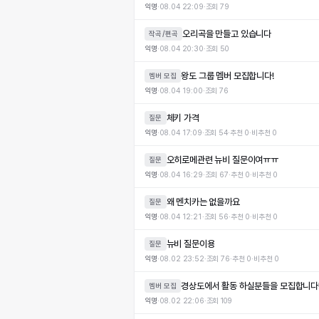
익명
·
08.04 22:09
·
조회
79
오리곡을 만들고 있습니다
작곡/편곡
익명
·
08.04 20:30
·
조회
50
왕도 그룹 멤버 모집합니다!
멤버 모집
익명
·
08.04 19:00
·
조회
76
체키 가격
질문
익명
·
08.04 17:09
·
조회
54
·
추천
0
·
비추천
0
오히로메관련 뉴비 질문이여ㅠㅠ
질문
익명
·
08.04 16:29
·
조회
67
·
추천
0
·
비추천
0
왜 멘치카는 없을까요
질문
익명
·
08.04 12:21
·
조회
56
·
추천
0
·
비추천
0
뉴비 질문이용
질문
익명
·
08.02 23:52
·
조회
76
·
추천
0
·
비추천
0
경상도에서 활동 하실분들을 모집합니다!
멤버 모집
익명
·
08.02 22:06
·
조회
109