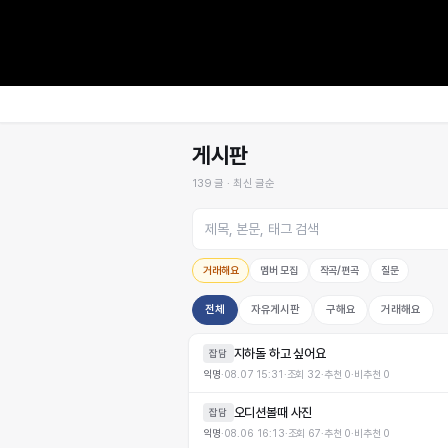
게시판
139
글 ·
최신 글순
거래해요
멤버 모집
작곡/편곡
질문
전체
자유게시판
구해요
거래해요
지하돌 하고 싶어요
잡담
익명
·
08.07 15:31
·
조회
32
·
추천
0
·
비추천
0
오디션볼때 사진
잡담
익명
·
08.06 16:13
·
조회
67
·
추천
0
·
비추천
0