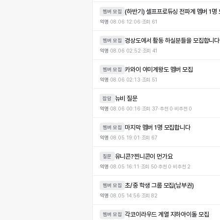
(하반기) 셀프프로듀싱 전파계 멤버 1명
멤버 모집
익명
·
08.06 12:06
·
조회
61
경상도에서 활동 하실분들을 모집합니다!
멤버 모집
익명
·
08.06 02:52
·
조회
41
카와이 야미계왕도 멤버 모집
멤버 모집
익명
·
08.06 02:13
·
조회
51
뉴비 질문
잡담
익명
·
08.06 00:16
·
조회
37
·
추천
0
·
비추천
0
마지막 멤버 1명 모집합니다
멤버 모집
익명
·
08.05 19:01
·
조회
67
유니콘?찐니콘이 먼가요
질문
익명
·
08.05 16:11
·
조회
50
·
추천
0
·
비추천
2
초/중 학생 그룹 모집(남부권)
멤버 모집
익명
·
08.05 14:56
·
조회
82
각코이라우드 계열 지하아이돌 모집
멤버 모집